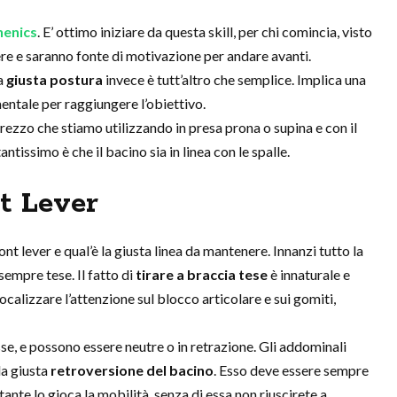
henics
. E’ ottimo iniziare da questa skill, per chi comincia, visto
re e saranno fonte di motivazione per andare avanti.
a
giusta postura
invece è tutt’altro che semplice. Implica una
mentale per raggiungere l’obiettivo.
trezzo che stiamo utilizzando in presa prona o supina e con il
antissimo è che il bacino sia in linea con le spalle.
t Lever
t lever e qual’è la giusta linea da mantenere. Innanzi tutto la
sempre tese. Il fatto di
tirare a braccia tese
è innaturale e
focalizzare l’attenzione sul blocco articolare e sui gomiti,
e, e possono essere neutre o in retrazione. Gli addominali
a giusta
retroversione del bacino
. Esso deve essere sempre
tante lo gioca la mobilità, senza di essa non riuscirete a