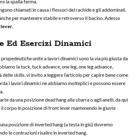
e la spalla ferma.
engono chiamati in causa i flessori del rachide e gli addominali.
l’anche per mantenere stabile e retroverso il bacino. Adesso
lever.
e Ed Esercizi Dinamici
e propedeutiche unite a lavori dinamici sono la via più giusta da
biamo la tuck, tuck advance, one leg, one leg advance,
 delle skills, vi invito a leggere l’articolo per capire bene come
rda i lavori dinamici ne abbiamo molteplici e possono essere
a.
 parte da una posizione dead hang alla sbarra o agli anelli, da qui
 il corpo in posizione di front lever mantenendo le giuste
 una posizione di inverted hang (a testa in giù) dovremo
do le contrazioni risalire in inverted hang.