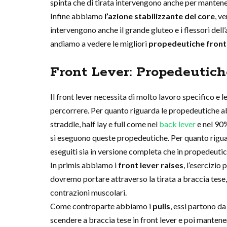
spinta che di tirata intervengono anche per mantener
Infine abbiamo
l’azione stabilizzante del core
, v
intervengono anche il grande gluteo e i flessori del
andiamo a vedere le migliori
propedeutiche front 
Front Lever: Propedeutich
Il front lever necessita di molto lavoro specifico e l
percorrere. Per quanto riguarda le propedeutiche ab
straddle, half lay e full come nel
back lever
e nel 90%
si eseguono queste propedeutiche. Per quanto rigua
eseguiti sia in versione completa che in propedeutic
In primis abbiamo i
front lever raises
, l’esercizio
dovremo portare attraverso la tirata a braccia tese,
contrazioni muscolari.
Come controparte abbiamo i
pulls
, essi partono da
scendere a braccia tese in front lever e poi mantenen