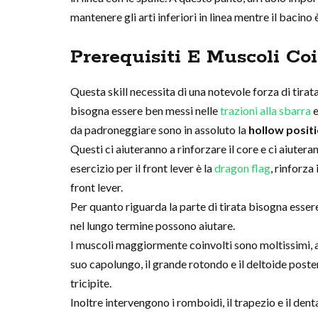
mantenere gli arti inferiori in linea mentre il bacino 
Prerequisiti E Muscoli Coi
Questa skill necessita di una notevole forza di tirat
bisogna essere ben messi nelle
trazioni alla sbarra
e
da padroneggiare sono in assoluto la
hollow posit
Questi ci aiuteranno a rinforzare il core e ci aiuter
esercizio per il front lever è la
dragon flag
, rinforza
front lever.
Per quanto riguarda la parte di tirata bisogna essere
nel lungo termine possono aiutare.
I muscoli maggiormente coinvolti sono moltissimi,
suo capolungo, il grande rotondo e il deltoide poste
tricipite.
Inoltre intervengono i romboidi, il trapezio e il de