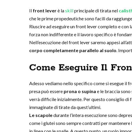
Il
front lever
è la
skill
principale di tirata nel
calist
che le prime propedeutiche sono facili da raggiunge
Riuscire ad eseguire un front lever completo e con l
forza non indifferente e il lavoro specifico è fonda
Nell’esecuzione del front lever saremo appesi all’at
corpo completamente parallelo al suolo
. Import
Come Eseguire Il Fron
Adesso vediamo nello specifico come si esegue il fron
presa può essere
prona o supina
e le braccia sono 
verrà difficile inizialmente. Per questo consiglio di 
immaginate di tirate da quest’ultimi.
Le scapole
durante l’intera esecuzione sono depress
come i glutei sono sempre contratti per mantenere l
in linea con le spalle. A questo punto, un ruolo impor