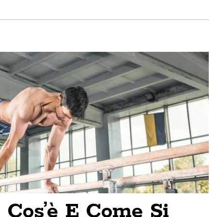
: Cos’è E Come Si