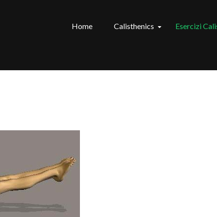
Home
Calisthenics
Esercizi Cal