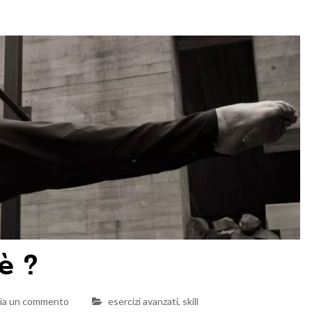
è ?
cia un commento
esercizi avanzati
,
skill