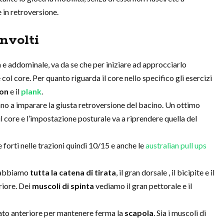
è in retroversione.
nvolti
a e addominale, va da se che per iniziare ad approcciarlo
 col core. Per quanto riguarda il core nello specifico gli esercizi
ion
e il
plank
.
anno a imparare la giusta retroversione del bacino. Un ottimo
 il core e l’impostazione posturale va a riprendere quella del
 forti nelle trazioni quindi 10/15 e anche le
australian pull ups
 abbiamo
tutta la catena di tirata
, il gran dorsale , il bicipite e il
riore. Dei
muscoli di spinta
vediamo il gran pettorale e il
ntato anteriore per mantenere ferma la
scapola
. Sia i muscoli di