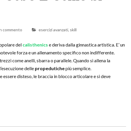
un commento
esercizi avanzati
,
skill
popolare del
calisthenics
e deriva dalla ginnastica artistica. E’ un
otevole forza e un allenamento specifico non indifferente.
trezzi come anelli, sbarra o parallele. Quando si allena la
 l’esecuzione delle
propedutiche
più semplice.
 essere disteso, le braccia in blocco articolare e si deve