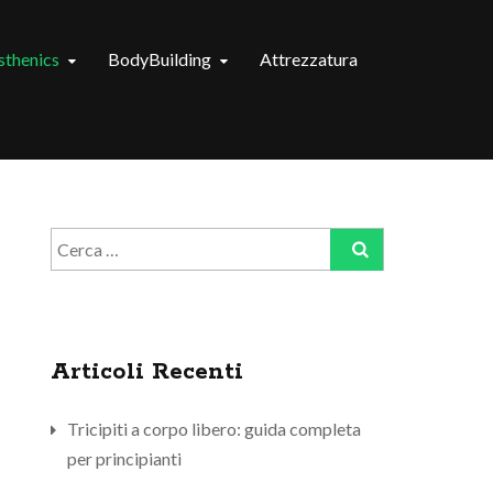
isthenics
BodyBuilding
Attrezzatura
Ricerca
per:
Articoli Recenti
Tricipiti a corpo libero: guida completa
per principianti