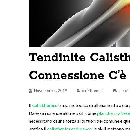
Tendinite Calist
Connessione C’è
Novembre 4, 2019
calisthenico
Lasci
Il
calisthenics
è una metodica di allenamento a corpo
Da essa riprende alcune skill come
planche
,
maltese
necessitano di una forza al di fuori del comune e que
pratica il
calisthenics endurance
, le skill mettono 