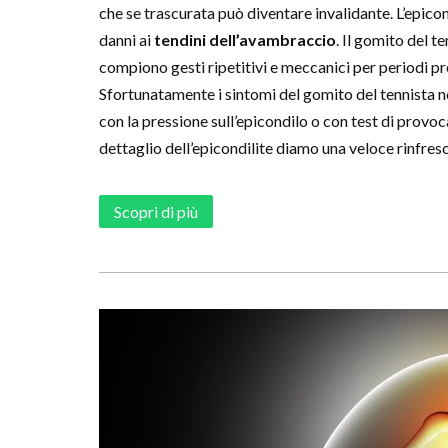
che se trascurata può diventare invalidante. L’epic
danni ai
tendini dell’avambraccio
. Il gomito del t
compiono gesti ripetitivi e meccanici per periodi pr
Sfortunatamente i sintomi del gomito del tennista no
con la pressione sull’epicondilo o con test di provoc
dettaglio dell’epicondilite diamo una veloce rinfres
Scopri di più