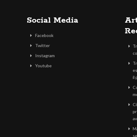
Social Media
Art
Re
Facebook
Twitter
Tr
co
Instagram
Tr
Youtube
es
il
Co
mo
Ci
pr
av
Ma
se