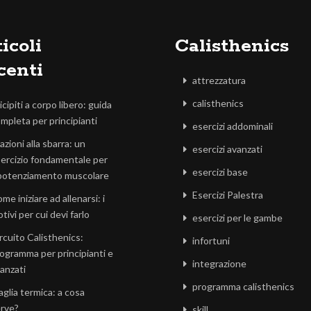
icoli
Calisthenics
centi
attrezzatura
calisthenics
icipiti a corpo libero: guida
mpleta per principianti
esercizi addominali
azioni alla sbarra: un
esercizi avanzati
ercizio fondamentale per
esercizi base
 potenziamento muscolare
Esercizi Palestra
me iniziare ad allenarsi: i
tivi per cui devi farlo
esercizi per le gambe
rcuito Calisthenics:
infortuni
ogramma per principianti e
integrazione
anzati
programma calisthenics
glia termica: a cosa
rve?
skill