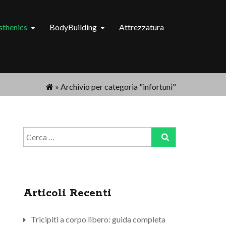
isthenics
BodyBuilding
Attrezzatura
»
Archivio per categoria "infortuni"
Ricerca
per:
Articoli Recenti
Tricipiti a corpo libero: guida completa