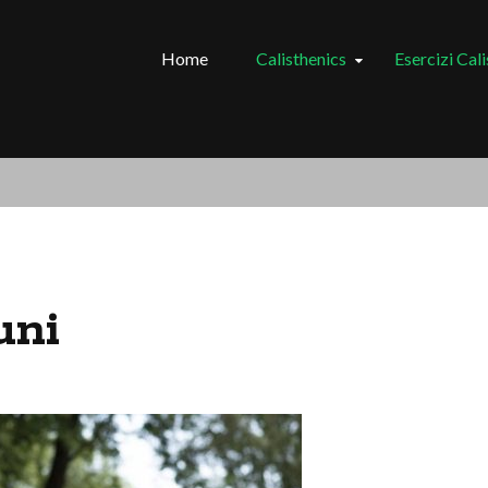
Home
Calisthenics
Esercizi Cal
uni