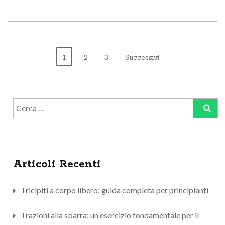
Paginazione
1
2
3
Successivi
Degli
Ricerca
Articoli
per:
Articoli Recenti
Tricipiti a corpo libero: guida completa per principianti
Trazioni alla sbarra: un esercizio fondamentale per il