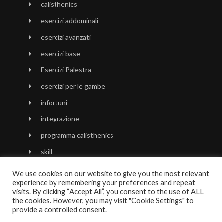
calisthenics
esercizi addominali
esercizi avanzati
esercizi base
Esercizi Palestra
esercizi per le gambe
infortuni
integrazione
programma calisthenics
skill
stretching
We use cookies on our website to give you the most relevant
experience by remembering your preferences and repeat
visits. By clicking “Accept All”, you consent to the use of ALL
the cookies. However, you may visit "Cookie Settings" to
provide a controlled consent.