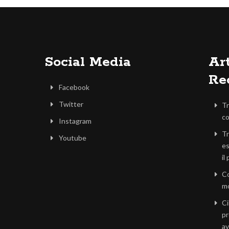
Social Media
Art
Re
Facebook
Twitter
Tr
co
Instagram
Tr
Youtube
es
il
Co
mo
Ci
pr
av