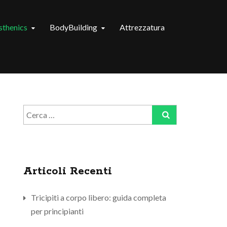
isthenics
BodyBuilding
Attrezzatura
Ricerca
per:
Articoli Recenti
Tricipiti a corpo libero: guida completa
per principianti