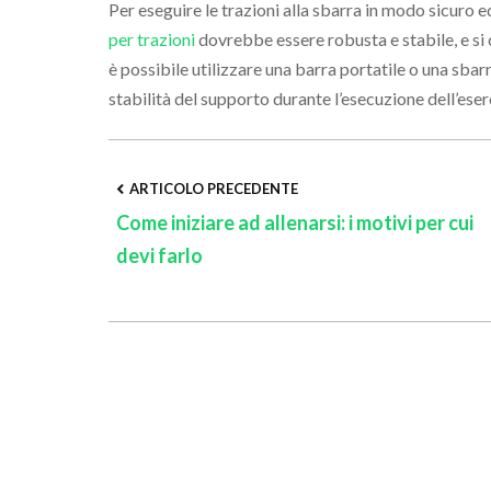
Per eseguire le trazioni alla sbarra in modo sicuro 
per trazioni
dovrebbe essere robusta e stabile, e si co
è possibile utilizzare una barra portatile o una sbar
stabilità del supporto durante l’esecuzione dell’eser
Post
ARTICOLO PRECEDENTE
Come iniziare ad allenarsi: i motivi per cui
devi farlo
Navigation