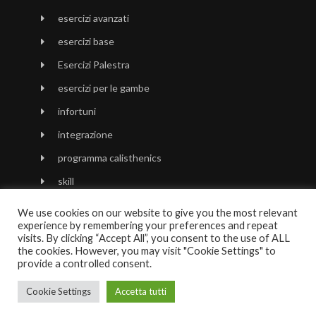
esercizi avanzati
esercizi base
Esercizi Palestra
esercizi per le gambe
infortuni
integrazione
programma calisthenics
skill
stretching
We use cookies on our website to give you the most relevant
experience by remembering your preferences and repeat
visits. By clicking “Accept All”, you consent to the use of ALL
the cookies. However, you may visit "Cookie Settings" to
provide a controlled consent.
Cookie Settings
Accetta tutti
Copyright 2020 calisthenico|
SEO Specialist