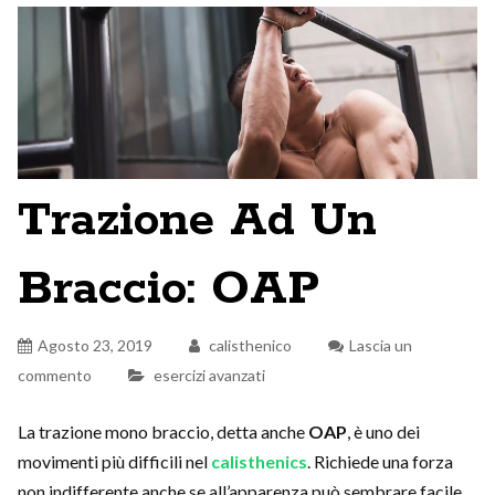
Trazione Ad Un
Braccio: OAP
Agosto 23, 2019
calisthenico
Lascia un
commento
esercizi avanzati
La trazione mono braccio, detta anche
OAP
, è uno dei
movimenti più difficili nel
calisthenics
. Richiede una forza
non indifferente anche se all’apparenza può sembrare facile.